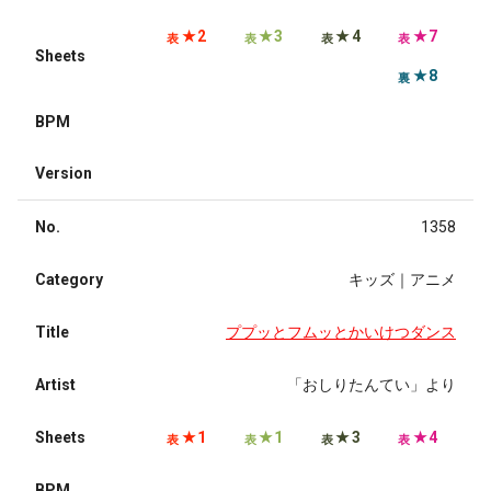
★2
★3
★4
★7
表
表
表
表
Sheets
★8
裏
BPM
Version
No.
1358
Category
キッズ｜アニメ
Title
ププッとフムッとかいけつダンス
Artist
「おしりたんてい」より
Sheets
★1
★1
★3
★4
表
表
表
表
BPM