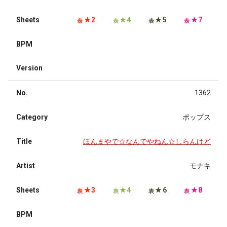
Sheets
★2
★4
★5
★7
表
表
表
表
BPM
Version
No.
1362
Category
ポップス
Title
ほんまやで☆なんでやねん☆しらんけど
Artist
モナキ
Sheets
★3
★4
★6
★8
表
表
表
表
BPM