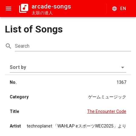
arcade-songs
EN
太鼓の達人
List of Songs
Search
Sort by
No.
1367
Category
ゲームミュージック
Title
The Encounter Code
Artist
technoplanet 「WAHLAP eスポーツWEC2025」より