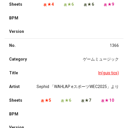
Sheets
★4
★6
★6
★9
表
表
表
表
BPM
Version
No.
1366
Category
ゲームミュージック
Title
ln(guis·tics)
Artist
Sephid 「WAHLAP eスポーツWEC2025」より
Sheets
★5
★6
★7
★10
表
表
表
表
BPM
Version