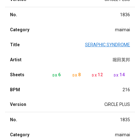
No.
1836
Category
maimai
Title
SERAPHIC SYNDROME
Artist
堀田英邦
Sheets
6
8
12
14
DX
DX
DX
DX
BPM
216
Version
CiRCLE PLUS
No.
1835
Category
maimai