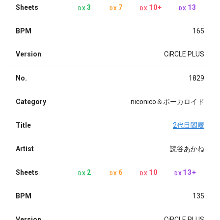
Sheets
3
7
10+
13
DX
DX
DX
DX
BPM
165
Version
CiRCLE PLUS
No.
1829
Category
niconico＆ボーカロイド
Title
2代目閻魔
Artist
読谷あかね
Sheets
2
6
10
13+
DX
DX
DX
DX
BPM
135
Version
CiRCLE PLUS