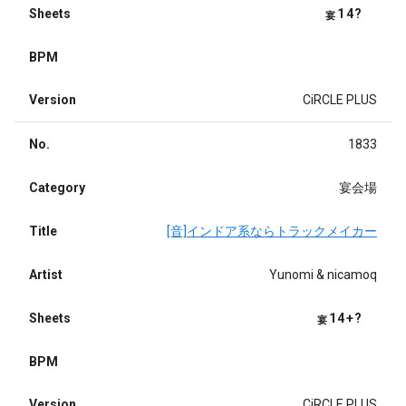
Sheets
14?
宴
BPM
Version
CiRCLE PLUS
No.
1833
Category
宴会場
Title
[音]インドア系ならトラックメイカー
Artist
Yunomi & nicamoq
Sheets
14+?
宴
BPM
Version
CiRCLE PLUS