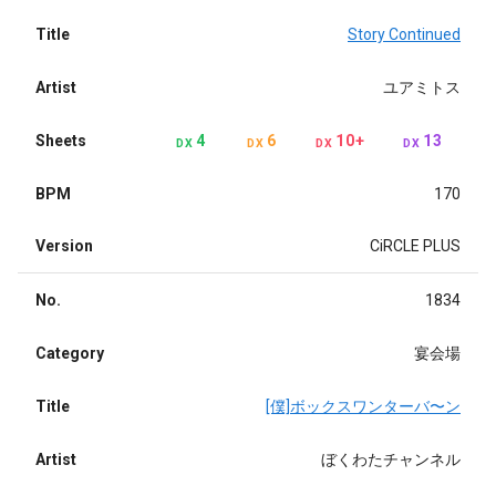
Title
Story Continued
Artist
ユアミトス
Sheets
4
6
10+
13
DX
DX
DX
DX
BPM
170
Version
CiRCLE PLUS
No.
1834
Category
宴会場
Title
[僕]ボックスワンターバ〜ン
Artist
ぼくわたチャンネル