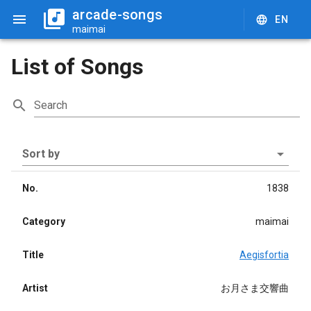
arcade-songs
EN
maimai
List of Songs
Search
Sort by
No.
1838
Category
maimai
Title
Aegisfortia
Artist
お月さま交響曲