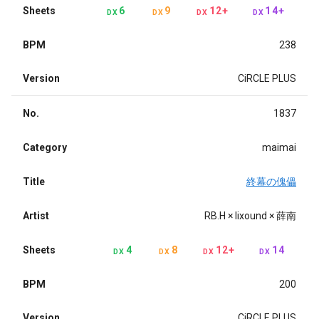
Sheets
6
9
12+
14+
DX
DX
DX
DX
BPM
238
Version
CiRCLE PLUS
No.
1837
Category
maimai
Title
終幕の傀儡
Artist
RB.H × lixound × 薛南
Sheets
4
8
12+
14
DX
DX
DX
DX
BPM
200
Version
CiRCLE PLUS