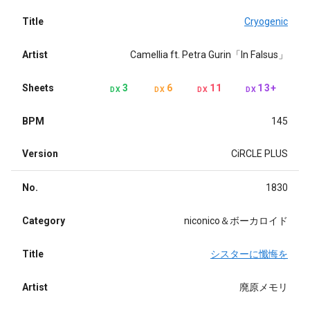
Title
Cryogenic
Artist
Camellia ft. Petra Gurin「In Falsus」
Sheets
3
6
11
13+
DX
DX
DX
DX
BPM
145
Version
CiRCLE PLUS
No.
1830
Category
niconico＆ボーカロイド
Title
シスターに懺悔を
Artist
廃原メモリ