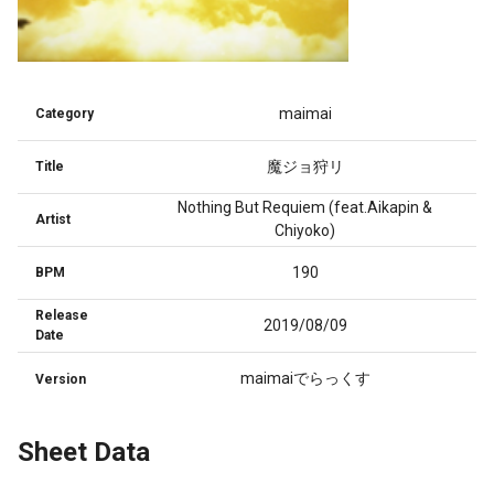
maimai
Category
魔ジョ狩リ
Title
Nothing But Requiem (feat.Aikapin &
Artist
Chiyoko)
190
BPM
Release
2019/08/09
Date
maimaiでらっくす
Version
Sheet Data