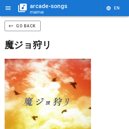
arcade-songs
EN
maimai
GO BACK
魔ジョ狩リ