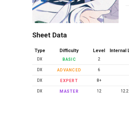
Sheet Data
Type
Difficulty
Level
Internal 
DX
2
BASIC
DX
6
ADVANCED
DX
8+
EXPERT
DX
12
12.2
MASTER