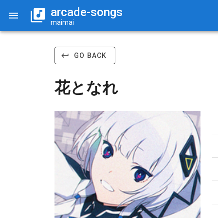
arcade-songs
maimai
GO BACK
花となれ