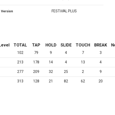
FESTiVAL PLUS
Version
Level
TOTAL
TAP
HOLD
SLIDE
TOUCH
BREAK
N
102
79
9
4
7
3
213
178
14
4
13
4
277
209
32
25
2
9
313
128
21
82
62
20