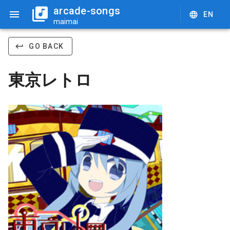
arcade-songs
EN
maimai
GO BACK
東京レトロ