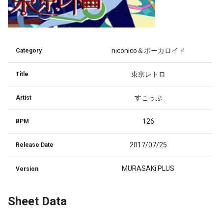
niconico＆ボーカロイド
Category
東京レトロ
Title
すこっぷ
Artist
126
BPM
2017/07/25
Release Date
MURASAKi PLUS
Version
Sheet Data