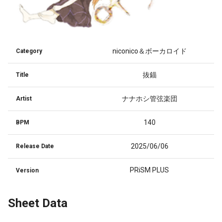
niconico＆ボーカロイド
Category
抜錨
Title
ナナホシ管弦楽団
Artist
140
BPM
2025/06/06
Release Date
PRiSM PLUS
Version
Sheet Data