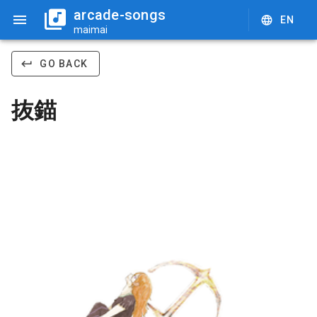
arcade-songs
EN
maimai
GO BACK
抜錨