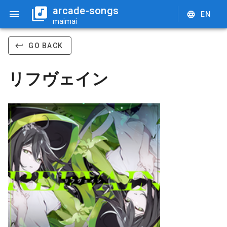
arcade-songs
EN
maimai
GO BACK
リフヴェイン