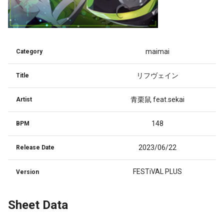
maimai
Category
リフヴェイン
Title
青栗鼠 feat.sekai
Artist
148
BPM
2023/06/22
Release Date
FESTiVAL PLUS
Version
Sheet Data