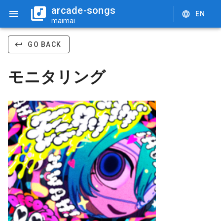
arcade-songs
EN
maimai
GO BACK
モニタリング