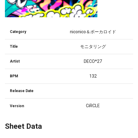
niconico＆ボーカロイド
Category
モニタリング
Title
DECO*27
Artist
132
BPM
Release Date
CiRCLE
Version
Sheet Data