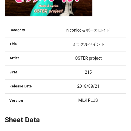
niconico＆ボーカロイド
Category
ミラクルペイント
Title
OSTER project
Artist
215
BPM
2018/08/21
Release Date
MiLK PLUS
Version
Sheet Data