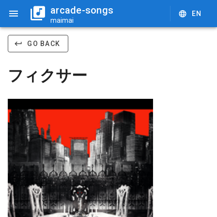
arcade-songs
EN
maimai
GO BACK
フィクサー