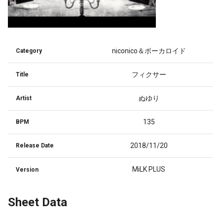
niconico＆ボーカロイド
Category
フィクサー
Title
ぬゆり
Artist
135
BPM
2018/11/20
Release Date
MiLK PLUS
Version
Sheet Data