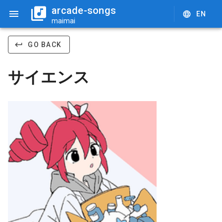
arcade-songs
EN
maimai
GO BACK
サイエンス