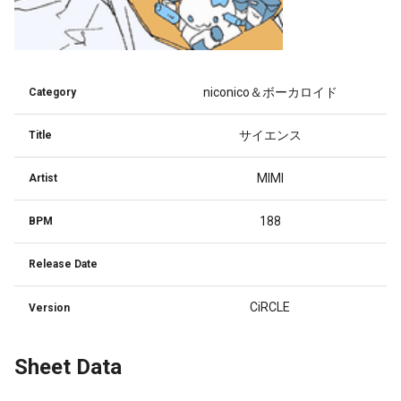
niconico＆ボーカロイド
Category
サイエンス
Title
MIMI
Artist
188
BPM
Release Date
CiRCLE
Version
Sheet Data