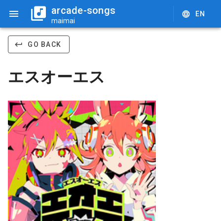
arcade-songs
EN
maimai
GO BACK
エスオーエス