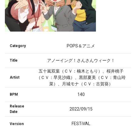
POPS＆アニメ
Category
アノーイング！さんさんウィーク！
Title
五十嵐双葉（ＣＶ：楠木ともり）、桜井桃子
（ＣＶ：早見沙織）、黒部夏美（ＣＶ：青山玲
Artist
菜）、月城モナ（ＣＶ：古賀葵）
140
BPM
Release
2022/09/15
Date
FESTiVAL
Version