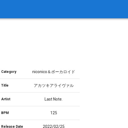
niconico＆ボーカロイド
Category
アカツキアライヴァル
Title
Last Note.
Artist
125
BPM
2022/02/25
Release Date