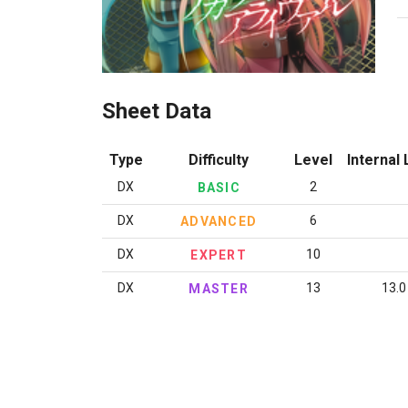
Sheet Data
Type
Difficulty
Level
Internal 
DX
2
BASIC
DX
6
ADVANCED
DX
10
EXPERT
DX
13
13.0
MASTER