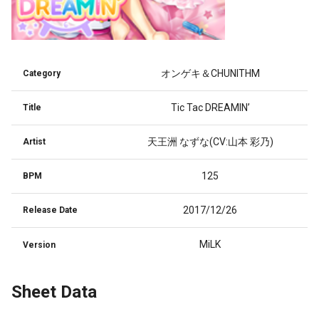
オンゲキ＆CHUNITHM
Category
Tic Tac DREAMIN’
Title
天王洲 なずな(CV:山本 彩乃)
Artist
125
BPM
2017/12/26
Release Date
MiLK
Version
Sheet Data