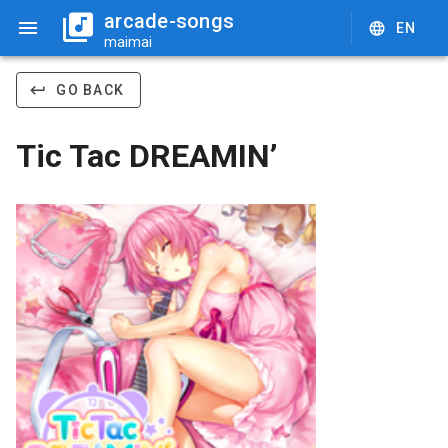
arcade-songs
EN
maimai
GO BACK
Tic Tac DREAMIN’