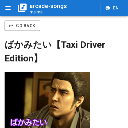
arcade-songs
EN
maimai
GO BACK
ばかみたい【Taxi Driver
Edition】