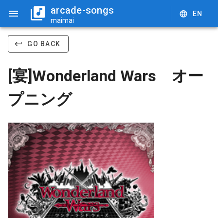
arcade-songs
EN
maimai
GO BACK
[宴]Wonderland Wars オー
プニング